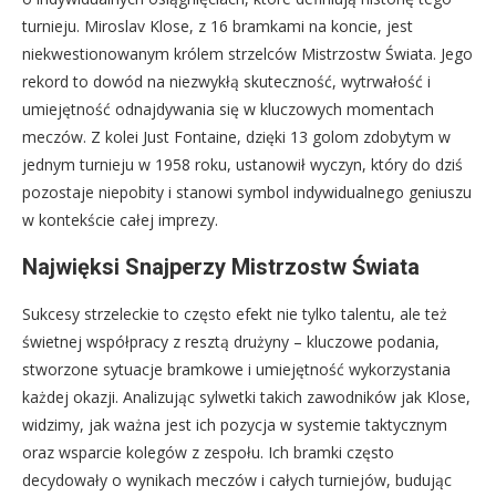
turnieju. Miroslav Klose, z 16 bramkami na koncie, jest
niekwestionowanym królem strzelców Mistrzostw Świata. Jego
rekord to dowód na niezwykłą skuteczność, wytrwałość i
umiejętność odnajdywania się w kluczowych momentach
meczów. Z kolei Just Fontaine, dzięki 13 golom zdobytym w
jednym turnieju w 1958 roku, ustanowił wyczyn, który do dziś
pozostaje niepobity i stanowi symbol indywidualnego geniuszu
w kontekście całej imprezy.
Najwięksi Snajperzy Mistrzostw Świata
Sukcesy strzeleckie to często efekt nie tylko talentu, ale też
świetnej współpracy z resztą drużyny – kluczowe podania,
stworzone sytuacje bramkowe i umiejętność wykorzystania
każdej okazji. Analizując sylwetki takich zawodników jak Klose,
widzimy, jak ważna jest ich pozycja w systemie taktycznym
oraz wsparcie kolegów z zespołu. Ich bramki często
decydowały o wynikach meczów i całych turniejów, budując