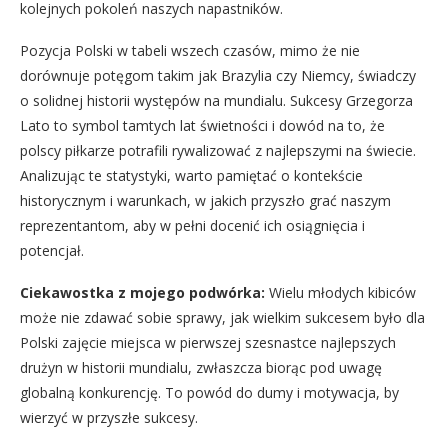
kolejnych pokoleń naszych napastników.
Pozycja Polski w tabeli wszech czasów, mimo że nie
dorównuje potęgom takim jak Brazylia czy Niemcy, świadczy
o solidnej historii występów na mundialu. Sukcesy Grzegorza
Lato to symbol tamtych lat świetności i dowód na to, że
polscy piłkarze potrafili rywalizować z najlepszymi na świecie.
Analizując te statystyki, warto pamiętać o kontekście
historycznym i warunkach, w jakich przyszło grać naszym
reprezentantom, aby w pełni docenić ich osiągnięcia i
potencjał.
Ciekawostka z mojego podwórka:
Wielu młodych kibiców
może nie zdawać sobie sprawy, jak wielkim sukcesem było dla
Polski zajęcie miejsca w pierwszej szesnastce najlepszych
drużyn w historii mundialu, zwłaszcza biorąc pod uwagę
globalną konkurencję. To powód do dumy i motywacja, by
wierzyć w przyszłe sukcesy.