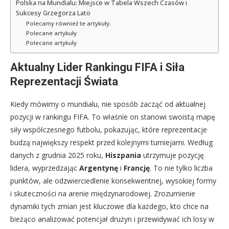
Polska na Mundialu: Miejsce w Tabela Wszech Czasów i
Sukcesy Grzegorza Lato
Polecamy również te artykuły:
Polecane artykuły
Polecane artykuły
Aktualny Lider Rankingu FIFA i Siła
Reprezentacji Świata
Kiedy mówimy o mundialu, nie sposób zacząć od aktualnej
pozycji w rankingu FIFA. To właśnie on stanowi swoistą mapę
siły współczesnego futbolu, pokazując, które reprezentacje
budzą największy respekt przed kolejnymi turniejami. Według
danych z grudnia 2025 roku,
Hiszpania
utrzymuje pozycję
lidera, wyprzedzając
Argentynę
i
Francję
. To nie tylko liczba
punktów, ale odzwierciedlenie konsekwentnej, wysokiej formy
i skuteczności na arenie międzynarodowej. Zrozumienie
dynamiki tych zmian jest kluczowe dla każdego, kto chce na
bieżąco analizować potencjał drużyn i przewidywać ich losy w