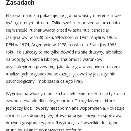
Zasadach
Historia mundialu pokazuje, że gra na własnym terenie może
być ogromnym atutem. Tylko sześciu reprezentacjom udało
się wznieść Puchar Świata przed własną publicznością:
Urugwajowi w 1930 roku, Włochom w 1934, Anglii w 1966,
RFN w 1974, Argentynie w 1978, a ostatnio Francji w 1998
roku. Te sukcesy to nie tylko dowód na siłę drużyny, ale także
na potęgę wsparcia kibiców, znajomość warunków i
psychologiczną przewagę, jaką daje gra w znanym otoczeniu.
Analiza tych przypadków pokazuje, jak ważny jest czynnik
psychologiczny i mobilizacja całego kraju.
Wygrana na własnym boisku to spełnienie marzeń nie tylko dla
zawodników, ale dla całego narodu. To wydarzenie, które
jednoczy ludzi i tworzy niezapomniane wspomnienia. Pokazuje
również, jak dobrze przygotowana organizacyjnie i sportowo
drużyna gospodarzy potrafi wykorzystać wszelkie dostępne
atuty, by sięgnąć po najwyższe trofeum.