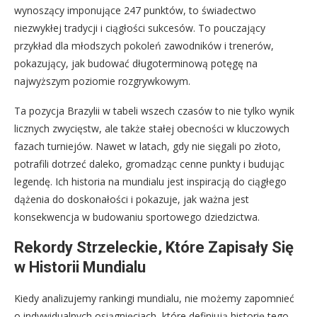
wynoszący imponujące 247 punktów, to świadectwo
niezwykłej tradycji i ciągłości sukcesów. To pouczający
przykład dla młodszych pokoleń zawodników i trenerów,
pokazujący, jak budować długoterminową potęgę na
najwyższym poziomie rozgrywkowym.
Ta pozycja Brazylii w tabeli wszech czasów to nie tylko wynik
licznych zwycięstw, ale także stałej obecności w kluczowych
fazach turniejów. Nawet w latach, gdy nie sięgali po złoto,
potrafili dotrzeć daleko, gromadząc cenne punkty i budując
legendę. Ich historia na mundialu jest inspiracją do ciągłego
dążenia do doskonałości i pokazuje, jak ważna jest
konsekwencja w budowaniu sportowego dziedzictwa.
Rekordy Strzeleckie, Które Zapisały Się
w Historii Mundialu
Kiedy analizujemy rankingi mundialu, nie możemy zapomnieć
o indywidualnych osiągnięciach, które definiują historię tego