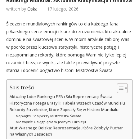
Rankingi Mundial: Aktualna Klasyfikacja i Analiza
written by
Oska
17 lutego, 2026
Śledzenie mundialowych rankingów to dla każdego fana
piłkarskiego serce emocji i klucz do zrozumienia, kto aktualnie
dominuje na światowej scenie. W moim artykule zabiorę Was
w podróż przez kluczowe statystyki, historyczne potęgi i
niezapomniane rekordy, które pomogą Wam nie tylko lepiej
rozumieć bieżące wyniki, ale także przewidywać przyszłe
starcia i docenić bogactwo historii Mistrzostw Świata.
Spis treści
Aktualny Lider Rankingu FIFA i Siła Reprezentacji Świata
Historyczna Potęga Brazylii: Tabela Wszech Czasów Mundialu
Rekordy Strzeleckie, Które Zapisały Się w Historii Mundialu
Najwięksi Snajperzy Mistrzostw Świata
Niezwykłe Osiągnięcia w Jednym Turnieju
Atut Własnego Boiska: Reprezentacje, Które Zdobyły Puchar
na Własnych Zasadach