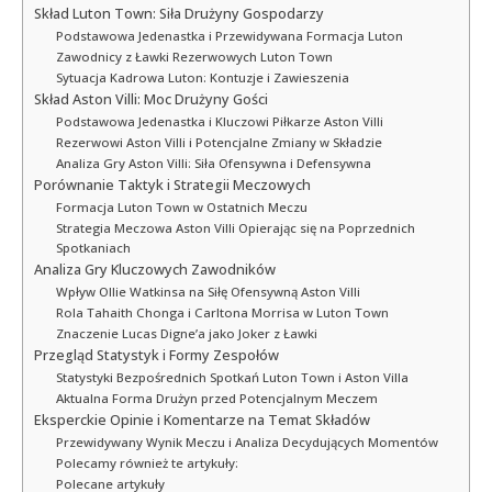
Skład Luton Town: Siła Drużyny Gospodarzy
Podstawowa Jedenastka i Przewidywana Formacja Luton
Zawodnicy z Ławki Rezerwowych Luton Town
Sytuacja Kadrowa Luton: Kontuzje i Zawieszenia
Skład Aston Villi: Moc Drużyny Gości
Podstawowa Jedenastka i Kluczowi Piłkarze Aston Villi
Rezerwowi Aston Villi i Potencjalne Zmiany w Składzie
Analiza Gry Aston Villi: Siła Ofensywna i Defensywna
Porównanie Taktyk i Strategii Meczowych
Formacja Luton Town w Ostatnich Meczu
Strategia Meczowa Aston Villi Opierając się na Poprzednich
Spotkaniach
Analiza Gry Kluczowych Zawodników
Wpływ Ollie Watkinsa na Siłę Ofensywną Aston Villi
Rola Tahaith Chonga i Carltona Morrisa w Luton Town
Znaczenie Lucas Digne’a jako Joker z Ławki
Przegląd Statystyk i Formy Zespołów
Statystyki Bezpośrednich Spotkań Luton Town i Aston Villa
Aktualna Forma Drużyn przed Potencjalnym Meczem
Eksperckie Opinie i Komentarze na Temat Składów
Przewidywany Wynik Meczu i Analiza Decydujących Momentów
Polecamy również te artykuły:
Polecane artykuły