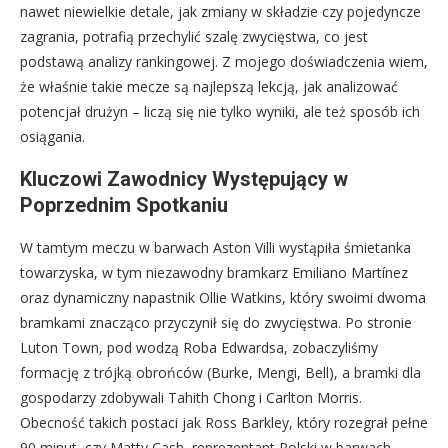
nawet niewielkie detale, jak zmiany w składzie czy pojedyncze
zagrania, potrafią przechylić szalę zwycięstwa, co jest
podstawą analizy rankingowej. Z mojego doświadczenia wiem,
że właśnie takie mecze są najlepszą lekcją, jak analizować
potencjał drużyn – liczą się nie tylko wyniki, ale też sposób ich
osiągania.
Kluczowi Zawodnicy Występujący w
Poprzednim Spotkaniu
W tamtym meczu w barwach Aston Villi wystąpiła śmietanka
towarzyska, w tym niezawodny bramkarz Emiliano Martínez
oraz dynamiczny napastnik Ollie Watkins, który swoimi dwoma
bramkami znacząco przyczynił się do zwycięstwa. Po stronie
Luton Town, pod wodzą Roba Edwardsa, zobaczyliśmy
formację z trójką obrońców (Burke, Mengi, Bell), a bramki dla
gospodarzy zdobywali Tahith Chong i Carlton Morris.
Obecność takich postaci jak Ross Barkley, który rozegrał pełne
90 minut, czy Matty Cash, reprezentant Polski w barwach