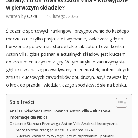
Składy: Luton Town vs Aston Villa – Kto wyjdzie
w pierwszym składzie?
written by
Oska
10 lutego, 2026
Śledzenie sportowych rankingów i przygotowanie do każdego
meczu to nie tylko pasja, ale i wyzwanie, zwłaszcza gdy na
horyzoncie pojawia się starcie takie jak Luton Town kontra
Aston Villa, gdzie poznanie aktualnych składów jest kluczem
do zrozumienia dynamiki gry. W tym artykule zanurzymy się
głęboko w analizę przewidywanych jedenastek, potencjalnych
zmian i kluczowych zawodników obu drużyn, abyś zawsze był
o krok do przodu i wiedział, czego spodziewać się na boisku.
Spis treści
Analiza Składów: Luton Town vs Aston Villa – Kluczowe
Informacje dla Kibica
Ostatnie Starcia i Przewaga Aston Villi: Analiza Historyczna
Szczegółowy Przegląd Meczu z 2 Marca 2024
Kluczowi Zawodnicy Występujący w Poprzednim Spotkaniu