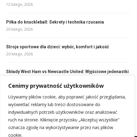
12 lutego, 2026
Piłka do knuckleball: Sekrety i technika rzucania
20 lutego, 2026
Stroje sportowe dla dzieci: wybór, komfort i jakość
20 lutego, 2026
Składy West Ham vs Newcastle United: Wyjściowe jedenastki
na mecz
10 lutego, 2026
Cenimy prywatność użytkowników
Używamy plików cookie, aby poprawić jakość przeglądania,
Składy: OGC Nice kontra Lille OSC: Analiza składów
wyświetlać reklamy lub treści dostosowane do
10 lutego, 2026
indywidualnych potrzeb użytkowników oraz analizować
ruch na stronie. Kliknięcie przycisku „Akceptuj wszystkie”
oznacza zgodę na wykorzystywanie przez nas plików
cookie.